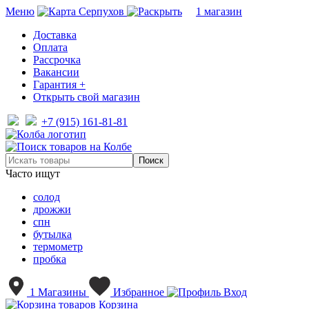
Меню
Серпухов
1 магазин
Доставка
Оплата
Рассрочка
Вакансии
Гарантия +
Открыть свой магазин
+7 (915) 161-81-81
Часто ищут
солод
дрожжи
спн
бутылка
термометр
пробка
1
Магазины
Избранное
Вход
Корзина