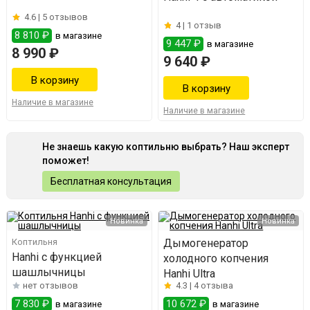
4.6 |
5 отзывов
4 |
1 отзыв
8 810 ₽
в магазине
9 447 ₽
в магазине
8 990 ₽
9 640 ₽
Наличие в магазине
Наличие в магазине
Не знаешь какую коптильню выбрать? Наш эксперт
поможет!
Бесплатная консультация
Новинка
Новинка
Коптильня
Дымогенератор
Hanhi с функцией
холодного копчения
шашлычницы
Hanhi Ultra
нет отзывов
4.3 |
4 отзыва
7 830 ₽
10 672 ₽
в магазине
в магазине