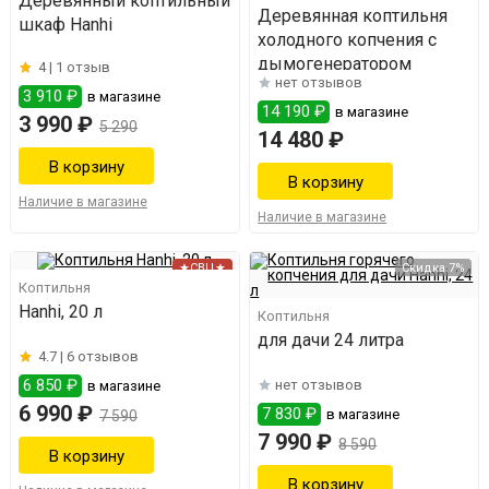
Деревянный коптильный
Деревянная коптильня
шкаф Hanhi
холодного копчения с
дымогенератором
4 |
1 отзыв
нет отзывов
3 910 ₽
в магазине
14 190 ₽
в магазине
3 990 ₽
5 290
14 480 ₽
Наличие в магазине
Наличие в магазине
★СВЦ★
Скидка 7%
Коптильня
Hanhi, 20 л
Коптильня
для дачи 24 литра
4.7 |
6 отзывов
6 850 ₽
нет отзывов
в магазине
6 990 ₽
7 830 ₽
в магазине
7 590
7 990 ₽
8 590