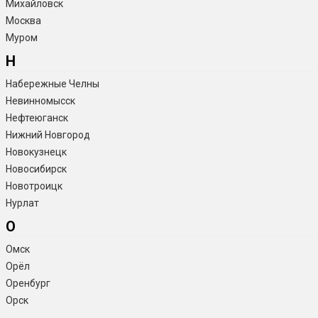
Михайловск
Москва
Муром
Н
Набережные Челны
Невинномысск
Нефтеюганск
Нижний Новгород
Новокузнецк
Новосибирск
Новотроицк
Нурлат
О
Омск
Орёл
Оренбург
Орск