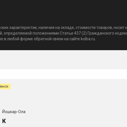
ких характеристик, наличия на складе, стоимости товаров, носи
той, определяемой положениями Статьи 437 (2) Гражданского коде
 в любой форме обратной связи на сайте kolba.ru.
бинск
Йошкар-Ола
К