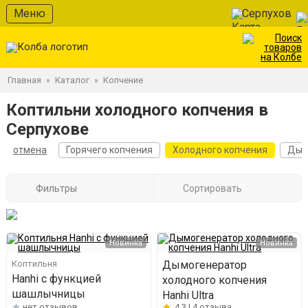
Меню
Серпухов
Главная
Каталог
Копчение
»
»
Коптильни холодного копчения в
Серпухове
отмена
Горячего копчения
Холодного копчения
Дым
Фильтры
Сортировать
Новинка
Новинка
Коптильня
Дымогенератор
Hanhi с функцией
холодного копчения
шашлычницы
Hanhi Ultra
нет отзывов
4.3 |
4 отзыва