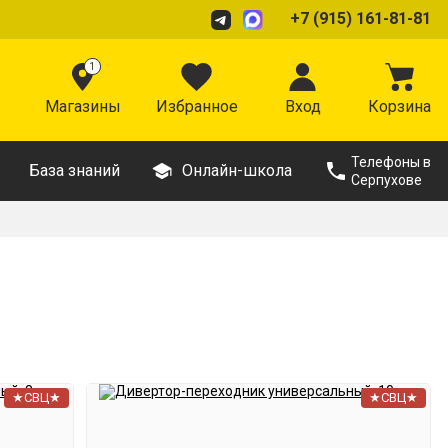
+7 (915) 161-81-81
1
Магазины
Избранное
Вход
Корзина
Телефоны в
База знаний
Онлайн-школа
Серпухове
★СВЦ★
★СВЦ★