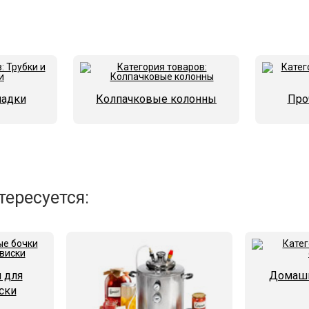
ладки
Колпачковые колонны
Про
тересуется:
 для
Домашн
ски