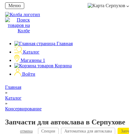
Меню
Серпухов
Главная
Каталог
Магазины
1
Корзина
Войти
Главная
»
Каталог
»
Консервирование
Запчасти для автоклава в Серпухове
отмена
Специи
Автоматика для автоклава
Запчас